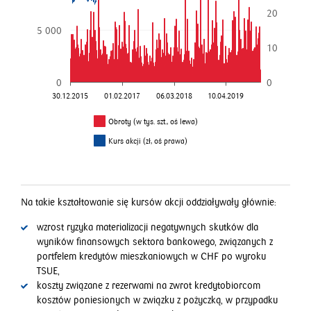
20
5 000
10
0
0
30.12.2015
01.02.2017
06.03.2018
10.04.2019
Obroty (w tys. szt., oś lewa)
Kurs akcji (zł, oś prawa)
Na takie kształtowanie się kursów akcji oddziaływały głównie:
wzrost ryzyka materializacji negatywnych skutków dla
wyników finansowych sektora bankowego, związanych z
portfelem kredytów mieszkaniowych w CHF po wyroku
TSUE,
koszty związane z rezerwami na zwrot kredytobiorcom
kosztów poniesionych w związku z pożyczką, w przypadku