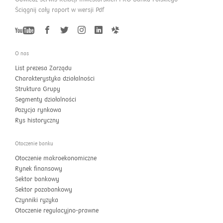
Ściągnij cały raport w wersji Pdf
YouTube
Twitter
Facebook
Instagram
LinkedIn
GoldenLine
O nas
List prezesa Zarządu
Charakterystyka działalności
Struktura Grupy
Segmenty działalności
Pozycja rynkowa
Rys historyczny
Otoczenie banku
Otoczenie makroekonomiczne
Rynek finansowy
Sektor bankowy
Sektor pozabankowy
Czynniki ryzyka
Otoczenie regulacyjno-prawne