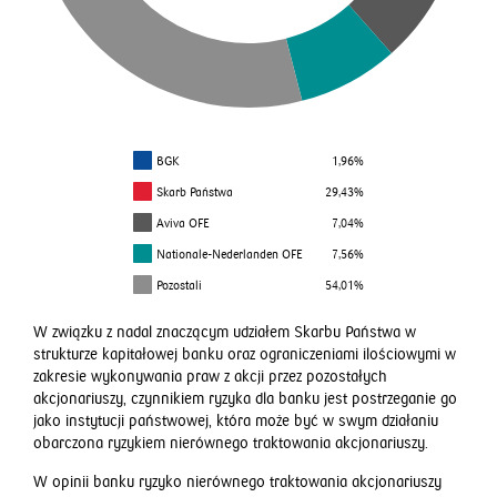
BGK
1,96%
Skarb Państwa
29,43%
Aviva OFE
7,04%
Nationale-Nederlanden OFE
7,56%
Pozostali
54,01%
W związku z nadal znaczącym udziałem Skarbu Państwa w
strukturze kapitałowej banku oraz ograniczeniami ilościowymi w
zakresie wykonywania praw z akcji przez pozostałych
akcjonariuszy, czynnikiem ryzyka dla banku jest postrzeganie go
jako instytucji państwowej, która może być w swym działaniu
obarczona ryzykiem nierównego traktowania akcjonariuszy.
W opinii banku ryzyko nierównego traktowania akcjonariuszy