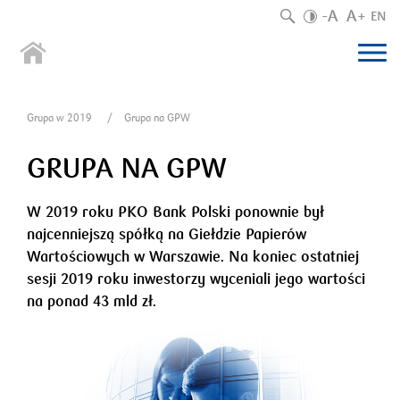
-A
A+
EN
O nas
List prezesa Zarządu
Grupa w 2019
Grupa na GPW
Otoczenie banku
Otoczenie makroekonomiczne
Grupa w 2019
Charakterystyka działalności
GRUPA NA GPW
Najważniejsze wydarzenia
ESG
Rynek finansowy
Struktura Grupy
W 2019 roku PKO Bank Polski ponownie był
Obszar zarządczy
Strategia 2020-2022
Sytuacja finansowa Grupy
Sektor bankowy
Segmenty działalności
najcenniejszą spółką na Giełdzie Papierów
Kierunki rozwoju
Zarządzanie ryzykiem
Wartościowych w Warszawie. Na koniec ostatniej
Sytuacja finansowa banku
Sektor pozabankowy
Pozycja rynkowa
sesji 2019 roku inwestorzy wyceniali jego wartości
Cele i ich realizacja
Ład korporacyjny
Noty finansowe
na ponad 43 mld zł.
Czynniki ryzyka
Rys historyczny
PKO Bank Przyszłości
Środowisko
Grupa na GPW
Otoczenie regulacyjno-prawne
Obszar społeczny
Adekwatność kapitałowa