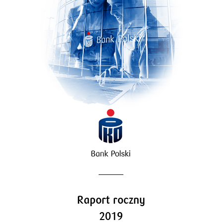
Obszar pracowniczy
Dywidenda
Indeks GRI
Raport roczny
2019