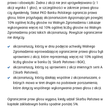
prawa i obowiązki. Żadna z akcji nie jest uprzywilejowana (z 1
akcji wynika 1 głos), w szczególności w zakresie prawa głosu
czy dywidendy. Statut PKO Banku Polskiego ogranicza prawa
głosu, które przysługują akcjonariuszom dysponującym powyżej
10% ogólnej liczby głosów na Walnym Zgromadzeniu i zakazuje
wykonywania więcej niż 10% ogólnej liczby głosów na Walnym
Zgromadzeniu przez takich akcjonariuszy. Powyższe ograniczenie
nie dotyczy:
akcjonariuszy, którzy w dniu podjęcia uchwały Walnego
Zgromadzenia wprowadzającej ograniczenie prawa głosu byli
uprawnieni z akcji, które reprezentują więcej niż 10% ogólnej
liczby głosów w banku (tj. Skarb Państwa i BGK),
akcjonariuszy, którzy są uprawnieni z akcji imiennych serii A
(Skarb Państwa),
akcjonariuszy, którzy działają wspólnie z akcjonariuszami, o
których mowa w tiret drugim na podstawie porozumienia,
które dotyczy wspólnego wykonywania prawa głosu z akcji.
Ograniczenie praw głosu wygasa, kiedy udział Skarbu Państwa w
kapitale zakładowym banku spadnie poniżej 5%.