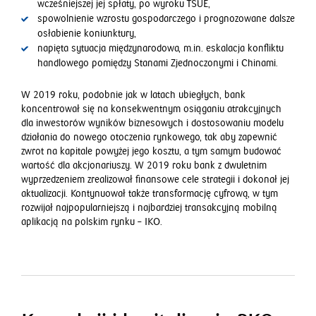
wcześniejszej jej spłaty, po wyroku TSUE,
spowolnienie wzrostu gospodarczego i prognozowane dalsze
osłabienie koniunktury,
napięta sytuacja międzynarodowa, m.in. eskalacja konfliktu
handlowego pomiędzy Stanami Zjednoczonymi i Chinami.
W 2019 roku, podobnie jak w latach ubiegłych, bank
koncentrował się na konsekwentnym osiąganiu atrakcyjnych
dla inwestorów wyników biznesowych i dostosowaniu modelu
działania do nowego otoczenia rynkowego, tak aby zapewnić
zwrot na kapitale powyżej jego kosztu, a tym samym budować
wartość dla akcjonariuszy. W 2019 roku bank z dwuletnim
wyprzedzeniem zrealizował finansowe cele strategii i dokonał jej
aktualizacji. Kontynuował także transformację cyfrową, w tym
rozwijał najpopularniejszą i najbardziej transakcyjną mobilną
aplikacją na polskim rynku – IKO.